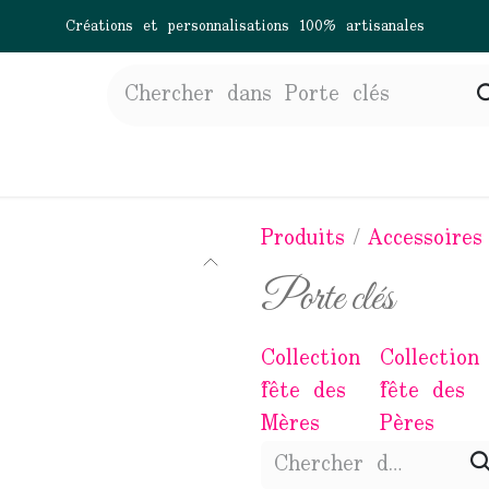
Créations et personnalisations 100% artisanales
gne
À propos
Actualités
Contactez-nous
Produits
Accessoires
Porte clés
Collection
Collection
fête des
fête des
Mères
Pères