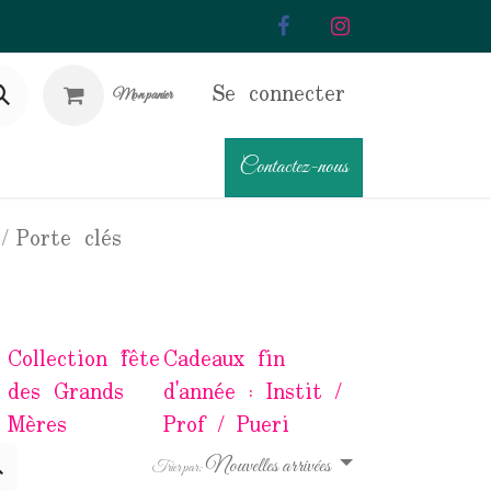
Se connecter
Mon panier
Contactez-nous
Porte clés
Collection fête
Cadeaux fin
des Grands
d'année : Instit /
Mères
Prof / Pueri
Nouvelles arrivées
Trier par: