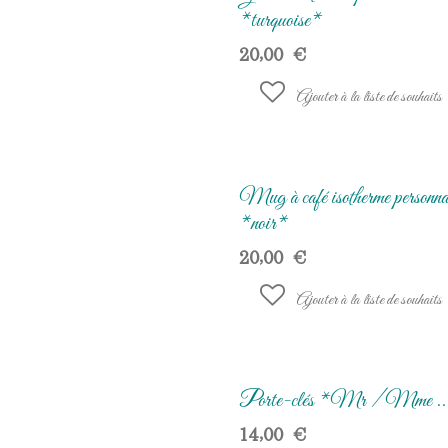
*turquoise*
20,00
€
Ajouter à la liste de souhaits
Mug à café isotherme personna
*noir*
20,00
€
Ajouter à la liste de souhaits
Porte-clés *Mr / Mme ..
14,00
€