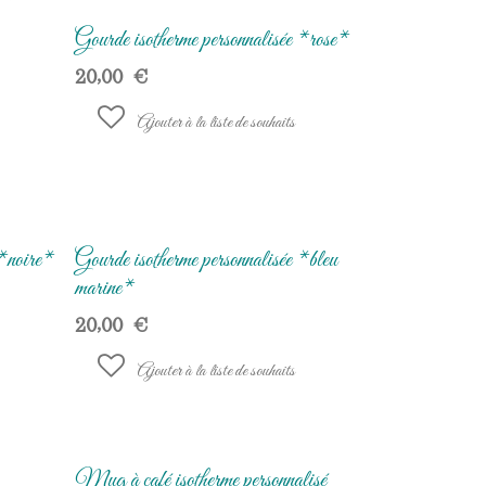
Gourde isotherme personnalisée *rose*
20,00
€
Ajouter à la liste de souhaits
 *noire*
Gourde isotherme personnalisée *bleu
marine*
20,00
€
Ajouter à la liste de souhaits
Mug à café isotherme personnalisé