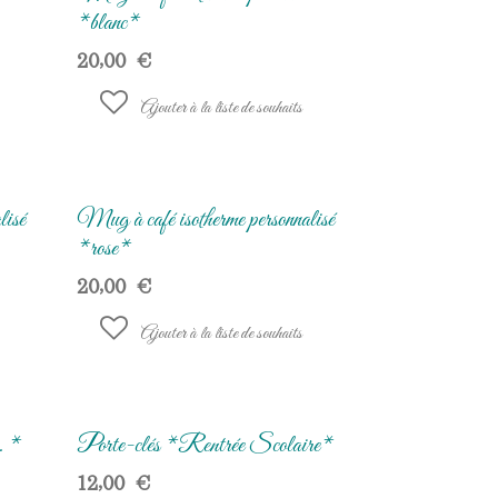
*blanc*
20,00
€
Ajouter à la liste de souhaits
lisé
Mug à café isotherme personnalisé
*rose*
20,00
€
Ajouter à la liste de souhaits
. *
Porte-clés *Rentrée Scolaire*
12,00
€