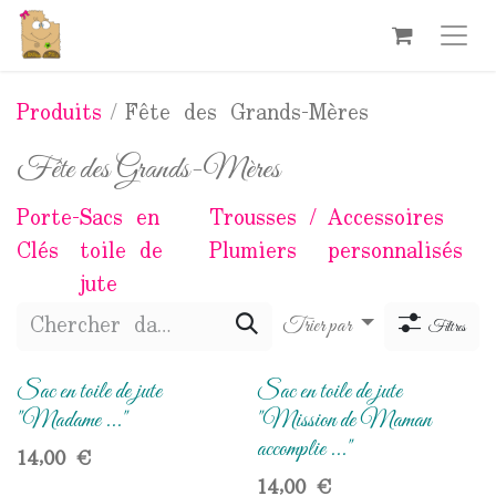
Se rendre au contenu
Produits
Fête des Grands-Mères
Fête des Grands-Mères
Porte-
Sacs en
Trousses /
Accessoires
Clés
toile de
Plumiers
personnalisés
jute
Trier par
Filtres
Sac en toile de jute
Sac en toile de jute
"Madame ..."
"Mission de Maman
accomplie ..."
14,00
€
14,00
€