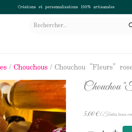
Créations et personnalisations 100% artisanales
gne
À propos
Actualités
Contactez-nous
es
Chouchous
Chouchou "Fleurs" ros
Chouchou "F
5,00
€
(Toutes taxes co