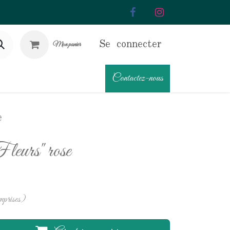
Se connecter
Mon panier
Contactez-nous
e
leurs" rose
mprises)