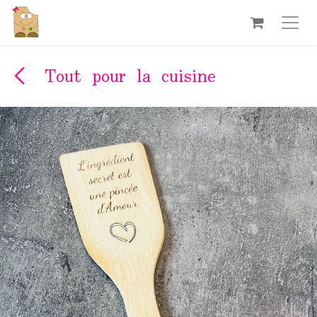
Se rendre au contenu
Tout pour la cuisine