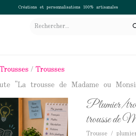
Créations et personnalisations 100% artisanales
gne
À propos
Actualités
Contactez-nous
Trousses
Trousses
jute "La trousse de Madame ou Monsi
Plumier/trou
trousse de 
Trousse / plumie