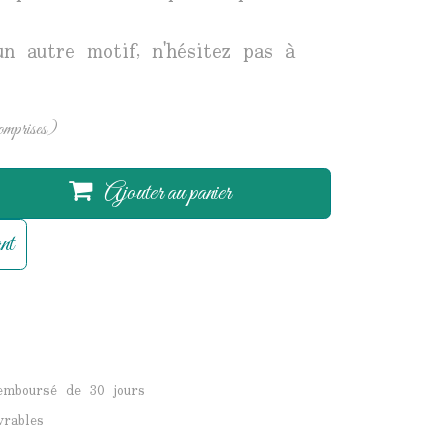
un autre motif, n'hésitez pas à
omprises)
Ajouter au panier
nt
remboursé de 30 jours
vrables