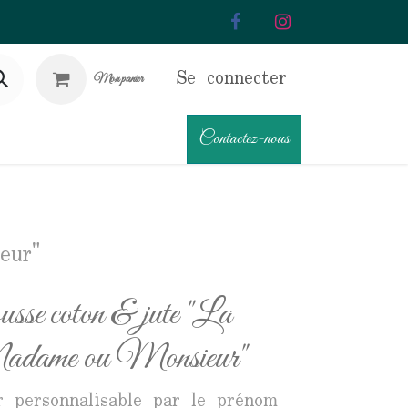
Se connecter
Mon panier
Contactez-nous
eur"
sse coton & jute "La
Madame ou Monsieur"
r personnalisable par le prénom