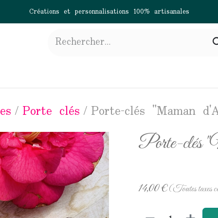
Créations et personnalisations 100% artisanales
gne
À propos
Actualités
Contactez-nous
es
Porte clés
Porte-clés "Maman d'
Porte-clés
14,00
€
(Toutes taxes c