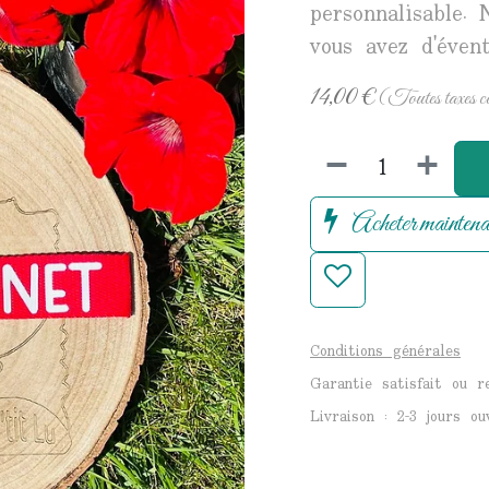
personnalisable. 
vous avez d'évent
14,00
€
(Toutes taxes c
Acheter maintena
Conditions générales
Garantie satisfait ou 
Livraison : 2-3 jours ou