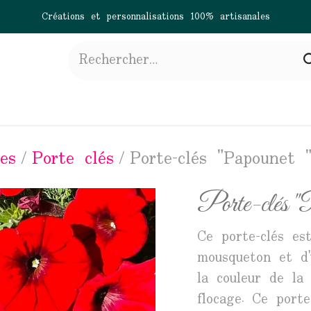
Créations et personnalisations 100% artisanales
gne
À propos
Actualités
Contactez-nous
es
Porte clés
Porte-clés "Papounet 
Porte-clés "
Ce porte-clés es
mousqueton et d'
la couleur de la
flocage. Ce port