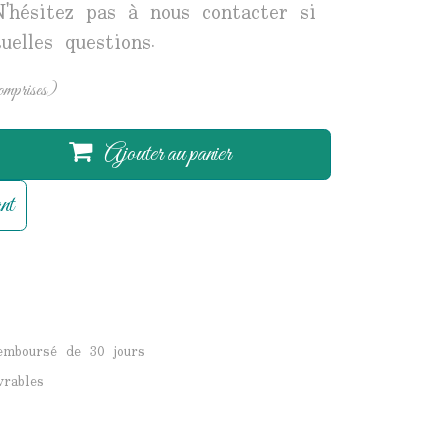
N'hésitez pas à nous contacter si
uelles questions.
omprises)
Ajouter au panier
nt
remboursé de 30 jours
vrables