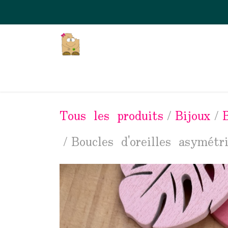
Se rendre au contenu
Page d'accueil
La Boutique en li
Tous les produits
Bijoux
B
Boucles d'oreilles asymétr