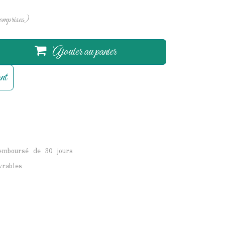
omprises)
Ajouter au panier
nt
remboursé de 30 jours
vrables