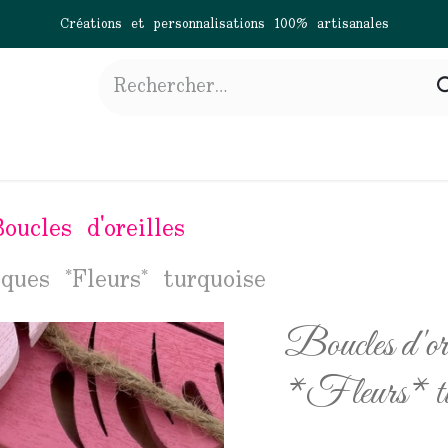
Créations et personnalisations 100% artisanales
gne
À propos
Actualités
Contactez-nous
oucles d'oreilles
iques *Fleurs* turquoise
Boucles d'ore
*Fleurs* tu