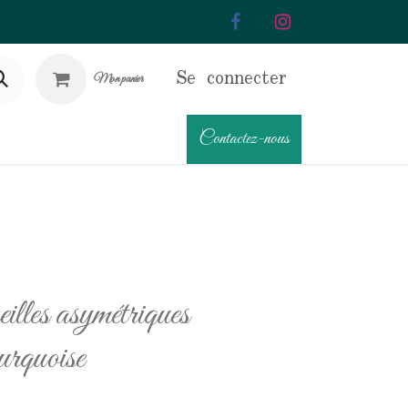
Se connecter
Mon panier
Contactez-nous
illes asymétriques
rquoise