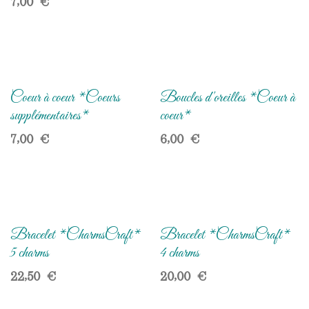
7,00
€
Coeur à coeur *Coeurs
Boucles d'oreilles *Coeur à
supplémentaires*
coeur*
7,00
€
6,00
€
Bracelet *CharmsCraft*
Bracelet *CharmsCraft*
5 charms
4 charms
22,50
€
20,00
€