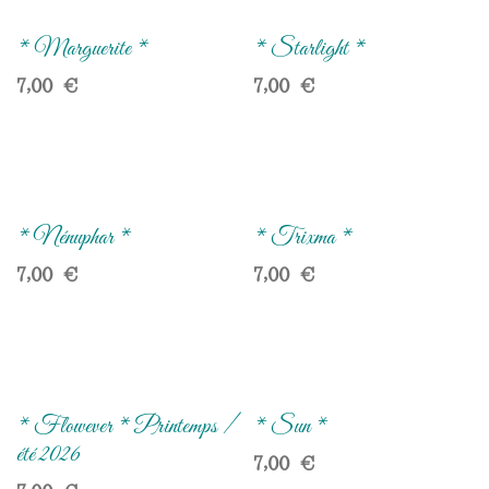
* Marguerite *
* Starlight *
7,00
€
7,00
€
* Nénuphar *
* Trixma *
7,00
€
7,00
€
* Flowever * Printemps /
* Sun *
été 2026
7,00
€