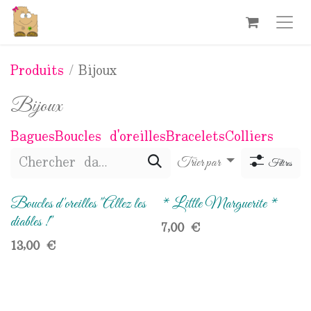
Se rendre au contenu
Produits
Bijoux
Bijoux
Bagues
Boucles d'oreilles
Bracelets
Colliers
Trier par
Filtres
Boucles d'oreilles "Allez les
* Little Marguerite *
diables !"
7,00
€
13,00
€