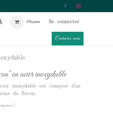
Se connecter
Mon panier
Contactez-nous
noxydable
on" en acier inoxydable
cier inoxydable est composé d'un
orme de flocon.
omprises)