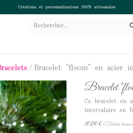
Créations et personnalisations 100% artisanales
gne
À propos
Actualités
Contactez-nous
Bracelets
Bracelet "flocon" en acier i
Bracelet "floc
Ce bracelet en a
intercalaire en f
10,00
€
(Toutes taxes c