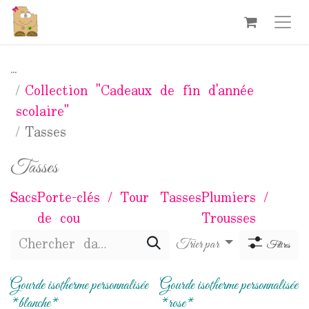
Se rendre au contenu
...
Collection "Cadeaux de fin d'année
scolaire"
Tasses
Tasses
Sacs
Porte-clés / Tour
Tasses
Plumiers /
de cou
Trousses
Trier par
Filtres
Gourde isotherme personnalisée
Gourde isotherme personnalisée
*blanche*
*rose*