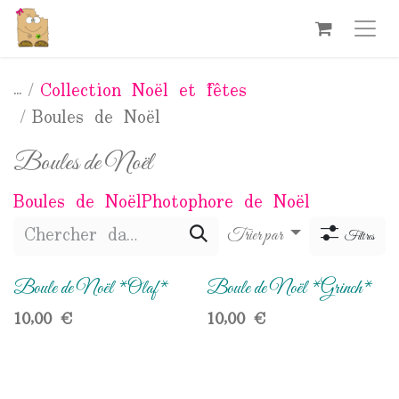
Se rendre au contenu
...
Collection Noël et fêtes
Boules de Noël
Boules de Noël
Boules de Noël
Photophore de Noël
Trier par
Filtres
Boule de Noël *Olaf*
Boule de Noël *Grinch*
10,00
€
10,00
€