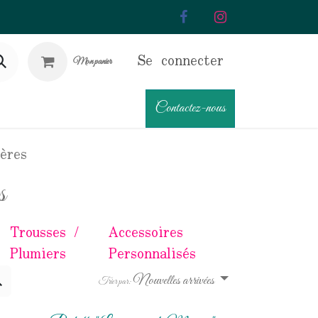
Se connecter
Mon panier
Contactez-nous
ères
s
Trousses /
Accessoires
Plumiers
Personnalisés
Nouvelles arrivées
Trier par: