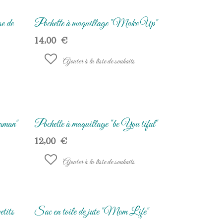
e de
Pochette à maquillage "Make Up"
14,00
€
Ajouter à la liste de souhaits
aman"
Pochette à maquillage "be You tiful"
12,00
€
Ajouter à la liste de souhaits
etits
Sac en toile de jute "Mom Life"