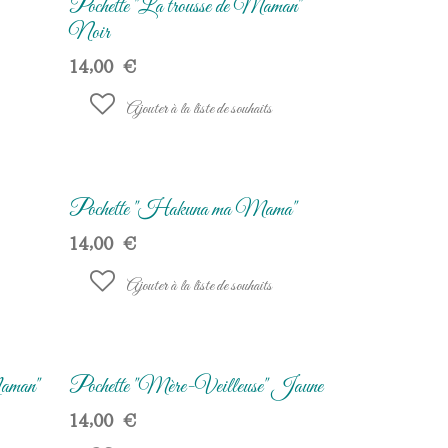
Pochette "La trousse de Maman"
Noir
14,00
€
Ajouter à la liste de souhaits
Pochette "Hakuna ma Mama"
14,00
€
Ajouter à la liste de souhaits
aman"
Pochette "Mère-Veilleuse" Jaune
14,00
€