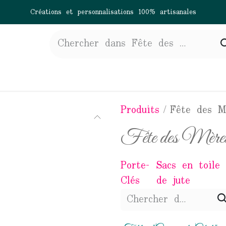
Créations et personnalisations 100% artisanales
gne
À propos
Actualités
Contactez-nous
Produits
Fête des M
Fête des Mère
Porte-
Sacs en toile
Clés
de jute