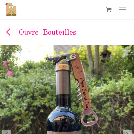
Se rendre au contenu
Ouvre Bouteilles